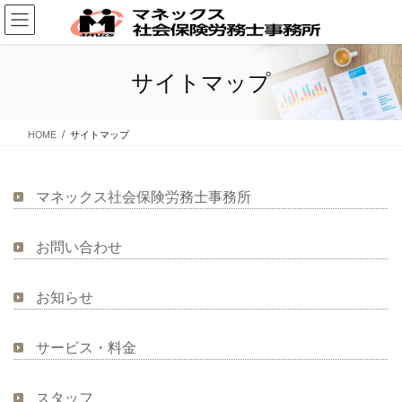
コ
ナ
ン
ビ
テ
ゲ
ン
ー
サイトマップ
ツ
シ
に
ョ
移
ン
HOME
サイトマップ
動
に
移
動
マネックス社会保険労務士事務所
お問い合わせ
お知らせ
サービス・料金
スタッフ